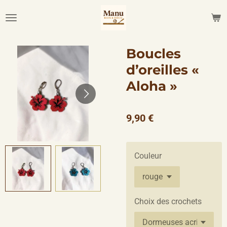
Passer
au
contenu
principal
Boucles
d’oreilles «
Aloha »
9,90 €
Couleur
Choix des crochets