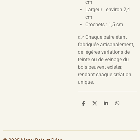
cm
Largeur : environ 2,4
cm
Crochets : 1,5 cm
👉 Chaque paire étant
fabriquée artisanalement,
de légères variations de
teinte ou de veinage du
bois peuvent exister,
rendant chaque création
unique.
P
P
P
P
a
a
a
a
r
r
r
r
t
t
t
t
a
a
a
a
g
g
g
g
e
e
e
e