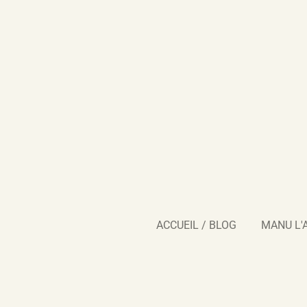
Passer
au
contenu
principal
ACCUEIL / BLOG
MANU L'