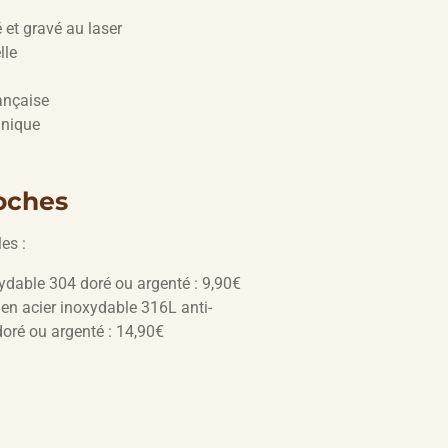
et gravé au laser
lle
ançaise
hnique
oches
es :
ydable 304 doré ou argenté : 9,90€
en acier inoxydable 316L anti-
doré ou argenté : 14,90€