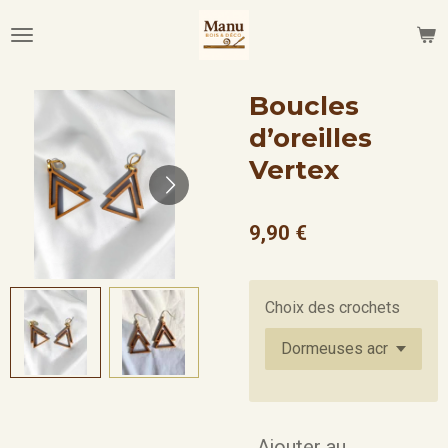
Passer
au
contenu
principal
Boucles
d’oreilles
Vertex
9,90 €
Choix des crochets
Ajouter au