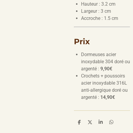
Hauteur : 3.2 cm
Largeur : 3 cm
Accroche : 1.5 cm
Prix
Dormeuses acier
inoxydable 304 doré ou
argenté :
9,90€
Crochets + poussoirs
acier inoxydable 316L
anti-allergique doré ou
argenté :
14,90€
P
P
P
P
a
a
a
a