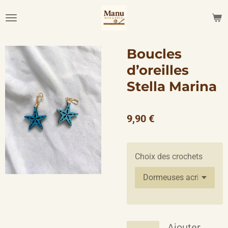
Passer
au
contenu
principal
Boucles
d’oreilles
Stella Marina
9,90 €
Choix des crochets
Ajouter