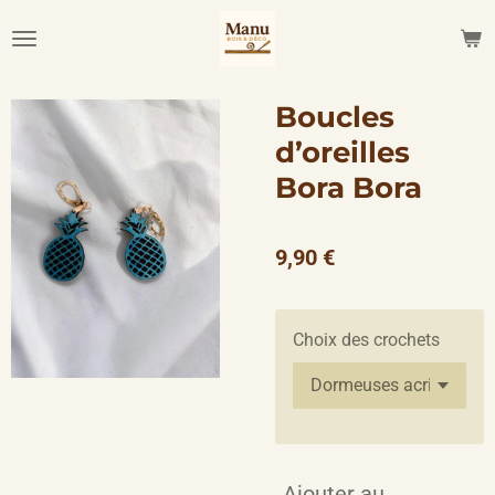
Passer
au
contenu
principal
Boucles
d’oreilles
Bora Bora
9,90 €
Choix des crochets
Ajouter au